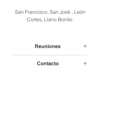
San Francisco, San José , León
Cortes, Llano Bonito.
Reuniones
Comunidad Sede, San Francisco
Contacto
Términos y Condiciones
Política de Privacidad
Institucional
© 2026 Creado por FIDERPAC