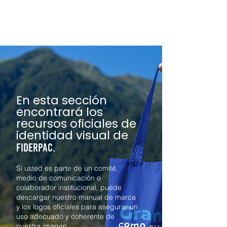
En esta sección
encontrará los
recursos oficiales de
identidad visual de
FIDERPAC.
Si usted es parte de un comité,
medio de comunicación o
colaborador institucional, puede
descargar nuestro manual de marca
y los logos oficiales para asegurar un
uso adecuado y coherente de
nuestra imagen.