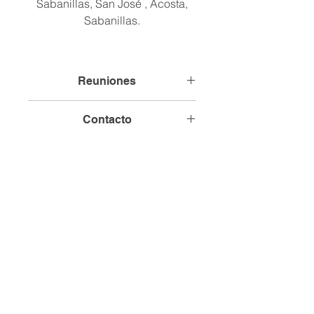
Sabanillas, San José , Acosta,
Sabanillas.
Reuniones
Comunidad Sede, Sabanillas
Contacto
Términos y Condiciones
Política de Privacidad
Institucional
© 2026 Creado por FIDERPAC