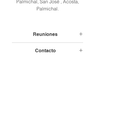
Palmichal, San José , Acosta,
Palmichal.
Reuniones
Comunidad Sede, Palmichal
Contacto
Términos y Condiciones
Política de Privacidad
Institucional
© 2026 Creado por FIDERPAC