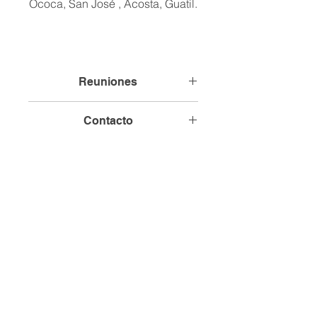
Ococa, San José , Acosta, Guatil.
Reuniones
Comunidad Sede, Ococa
Contacto
Términos y Condiciones
Política de Privacidad
Institucional
© 2026 Creado por FIDERPAC