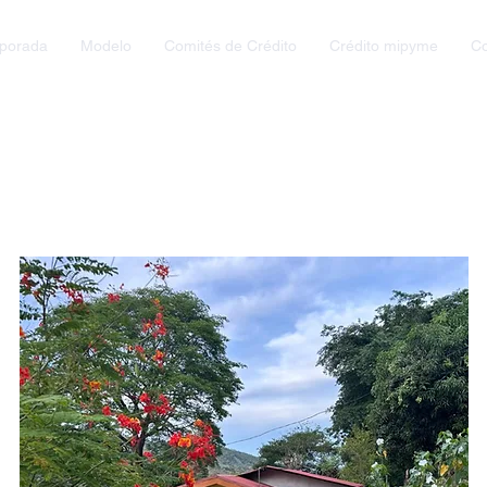
mporada
Modelo
Comités de Crédito
Crédito mipyme
C