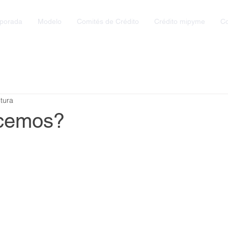
mporada
Modelo
Comités de Crédito
Crédito mipyme
C
tura
cemos?