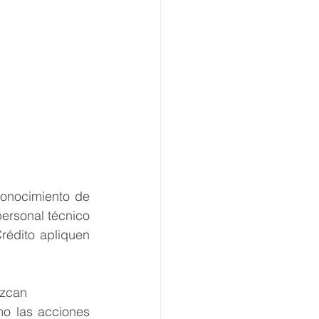
onocimiento de 
personal técnico 
édito apliquen 
ezcan