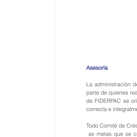
Asesoría
La administración d
parte de quienes real
de FIDERPAC se orie
correcta e integralm
Todo Comité de Créd
 as metas que se comprometen a cumplir en el periodo definido; así como las acciones 