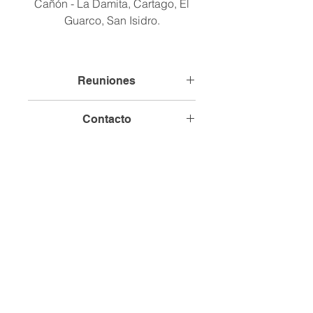
Cañón - La Damita, Cartago, El
Guarco, San Isidro.
Reuniones
Comunidad sede, La Damita.
Contacto
Términos y Condiciones
Política de Privacidad
Institucional
© 2026 Creado por FIDERPAC