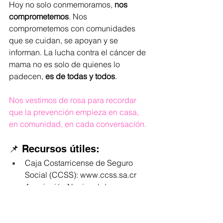
Hoy no solo conmemoramos, 
nos 
comprometemos
. Nos 
comprometemos con comunidades 
que se cuidan, se apoyan y se 
informan. La lucha contra el cáncer de 
mama no es solo de quienes lo 
padecen, 
es de todas y todos
.
Nos vestimos de rosa para recordar 
que la prevención empieza en casa, 
en comunidad, en cada conversación.
📌 Recursos útiles:
Caja Costarricense de Seguro 
Social (CCSS): 
www.ccss.sa.cr
Asociación Nacional de 
Oncología: 
www.anoncr.org
Fundación ANASOVI para 
pacientes oncológicos: 
Facebook 